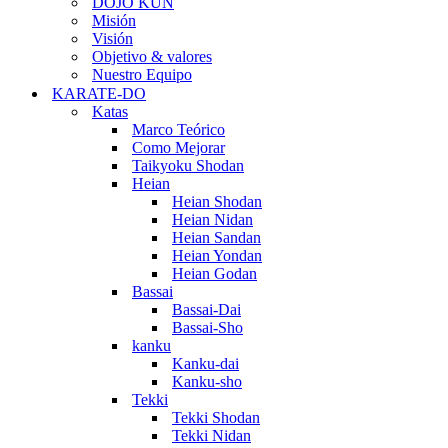
DOJO KUN
Misión
Visión
Objetivo & valores
Nuestro Equipo
KARATE-DO
Katas
Marco Teórico
Como Mejorar
Taikyoku Shodan
Heian
Heian Shodan
Heian Nidan
Heian Sandan
Heian Yondan
Heian Godan
Bassai
Bassai-Dai
Bassai-Sho
kanku
Kanku-dai
Kanku-sho
Tekki
Tekki Shodan
Tekki Nidan