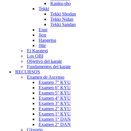
Kanku-sho
Tekki
Tekki Shodan
Tekki Nidan
Tekki Sandan
Enpi
Jion
Hangetsu
Jitte
El Karategi
Los OBI
Objetivo del karate
Fundamentos del karate
RECURSOS
Examen de Ascenso
Examen 7° KYU
Examen 6° KYU
Examen 5° KYU
Examen 4° KYU
Examen 3° KYU
Examen 2° KYU
Examen 1° KYU
Examen 1° DAN
Examen 2° DAN
Glosario