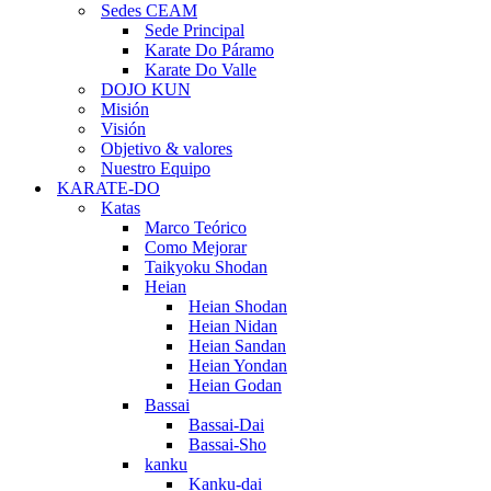
Sedes CEAM
Sede Principal
Karate Do Páramo
Karate Do Valle
DOJO KUN
Misión
Visión
Objetivo & valores
Nuestro Equipo
KARATE-DO
Katas
Marco Teórico
Como Mejorar
Taikyoku Shodan
Heian
Heian Shodan
Heian Nidan
Heian Sandan
Heian Yondan
Heian Godan
Bassai
Bassai-Dai
Bassai-Sho
kanku
Kanku-dai