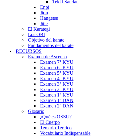
Tekki Sandan
Enpi
Jion
Hangetsu
Jitte
El Karategi
Los OBI
Objetivo del karate
Fundamentos del karate
RECURSOS
Examen de Ascenso
Examen 7° KYU
Examen 6° KYU
Examen 5° KYU
Examen 4° KYU
Examen 3° KYU
Examen 2° KYU
Examen 1° KYU
Examen 1° DAN
Examen 2° DAN
Glosario
¿Qué es OSSU?
El Cuerpo
Temario Teórico
Vocabulario Indispensable