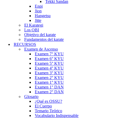
Tekki Sandan
Enpi
Jion
Hangetsu
Jitte
El Karategi
Los OBI
Objetivo del karate
Fundamentos del karate
RECURSOS
Examen de Ascenso
Examen 7° KYU
Examen 6° KYU
Examen 5° KYU
Examen 4° KYU
Examen 3° KYU
Examen 2° KYU
Examen 1° KYU
Examen 1° DAN
Examen 2° DAN
Glosario
¿Qué es OSSU?
El Cuerpo
Temario Teórico
Vocabulario Indispensable