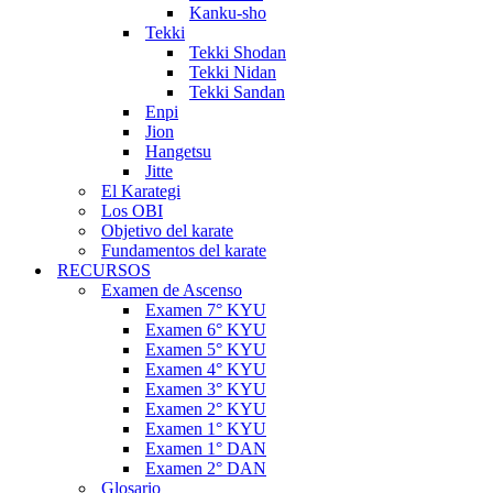
Kanku-sho
Tekki
Tekki Shodan
Tekki Nidan
Tekki Sandan
Enpi
Jion
Hangetsu
Jitte
El Karategi
Los OBI
Objetivo del karate
Fundamentos del karate
RECURSOS
Examen de Ascenso
Examen 7° KYU
Examen 6° KYU
Examen 5° KYU
Examen 4° KYU
Examen 3° KYU
Examen 2° KYU
Examen 1° KYU
Examen 1° DAN
Examen 2° DAN
Glosario