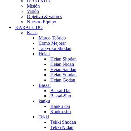
DOJO KUN
Misión
Visión
Objetivo & valores
Nuestro Equipo
KARATE-DO
Katas
Marco Teórico
Como Mejorar
Taikyoku Shodan
Heian
Heian Shodan
Heian Nidan
Heian Sandan
Heian Yondan
Heian Godan
Bassai
Bassai-Dai
Bassai-Sho
kanku
Kanku-dai
Kanku-sho
Tekki
Tekki Shodan
Tekki Nidan