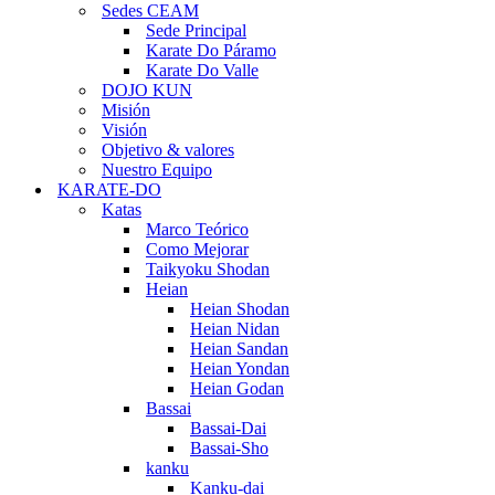
Sedes CEAM
Sede Principal
Karate Do Páramo
Karate Do Valle
DOJO KUN
Misión
Visión
Objetivo & valores
Nuestro Equipo
KARATE-DO
Katas
Marco Teórico
Como Mejorar
Taikyoku Shodan
Heian
Heian Shodan
Heian Nidan
Heian Sandan
Heian Yondan
Heian Godan
Bassai
Bassai-Dai
Bassai-Sho
kanku
Kanku-dai