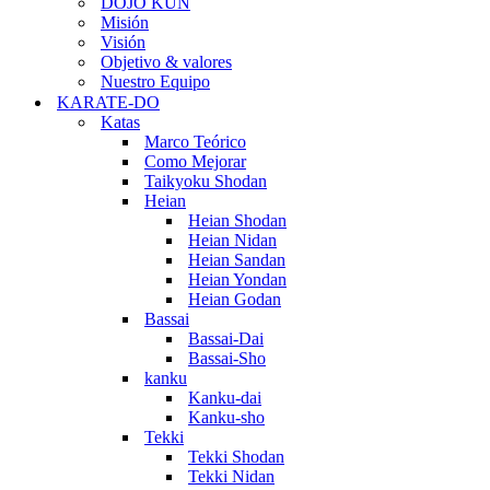
DOJO KUN
Misión
Visión
Objetivo & valores
Nuestro Equipo
KARATE-DO
Katas
Marco Teórico
Como Mejorar
Taikyoku Shodan
Heian
Heian Shodan
Heian Nidan
Heian Sandan
Heian Yondan
Heian Godan
Bassai
Bassai-Dai
Bassai-Sho
kanku
Kanku-dai
Kanku-sho
Tekki
Tekki Shodan
Tekki Nidan