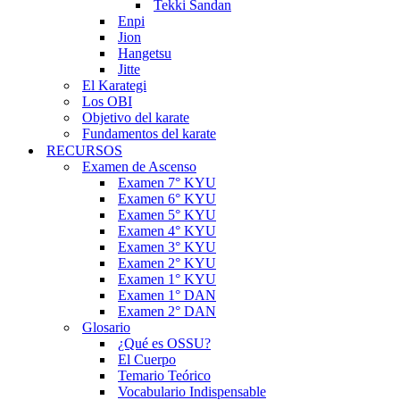
Tekki Sandan
Enpi
Jion
Hangetsu
Jitte
El Karategi
Los OBI
Objetivo del karate
Fundamentos del karate
RECURSOS
Examen de Ascenso
Examen 7° KYU
Examen 6° KYU
Examen 5° KYU
Examen 4° KYU
Examen 3° KYU
Examen 2° KYU
Examen 1° KYU
Examen 1° DAN
Examen 2° DAN
Glosario
¿Qué es OSSU?
El Cuerpo
Temario Teórico
Vocabulario Indispensable