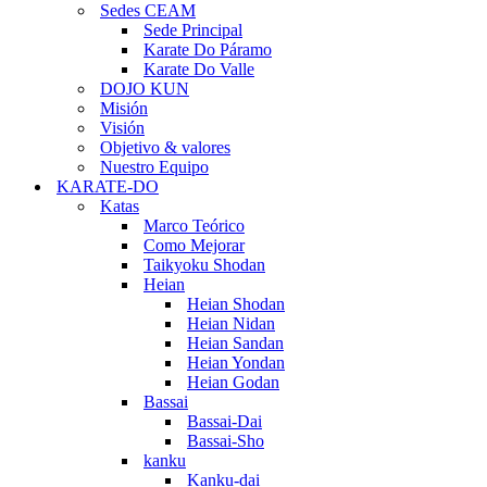
Sedes CEAM
Sede Principal
Karate Do Páramo
Karate Do Valle
DOJO KUN
Misión
Visión
Objetivo & valores
Nuestro Equipo
KARATE-DO
Katas
Marco Teórico
Como Mejorar
Taikyoku Shodan
Heian
Heian Shodan
Heian Nidan
Heian Sandan
Heian Yondan
Heian Godan
Bassai
Bassai-Dai
Bassai-Sho
kanku
Kanku-dai