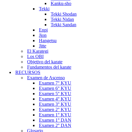
Kanku-sho
Tekki
Tekki Shodan
Tekki Nidan
Tekki Sandan
Enpi
Jion
Hangetsu
Jitte
El Karategi
Los OBI
Objetivo del karate
Fundamentos del karate
RECURSOS
Examen de Ascenso
Examen 7° KYU
Examen 6° KYU
Examen 5° KYU
Examen 4° KYU
Examen 3° KYU
Examen 2° KYU
Examen 1° KYU
Examen 1° DAN
Examen 2° DAN
Glosario