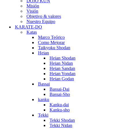
DOJO KUN
Misión
Visión
Objetivo & valores
Nuestro Equipo
KARATE-DO
Katas
Marco Teórico
Como Mejorar
Taikyoku Shodan
Heian
Heian Shodan
Heian Nidan
Heian Sandan
Heian Yondan
Heian Godan
Bassai
Bassai-Dai
Bassai-Sho
kanku
Kanku-dai
Kanku-sho
Tekki
Tekki Shodan
Tekki Nidan