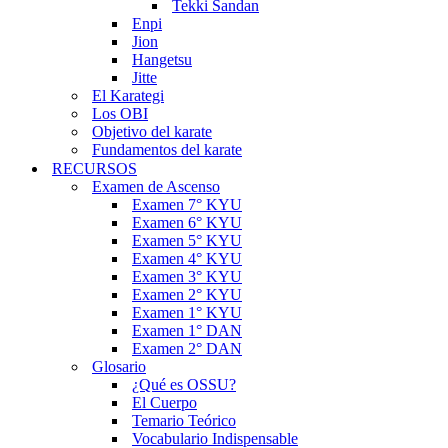
Tekki Sandan
Enpi
Jion
Hangetsu
Jitte
El Karategi
Los OBI
Objetivo del karate
Fundamentos del karate
RECURSOS
Examen de Ascenso
Examen 7° KYU
Examen 6° KYU
Examen 5° KYU
Examen 4° KYU
Examen 3° KYU
Examen 2° KYU
Examen 1° KYU
Examen 1° DAN
Examen 2° DAN
Glosario
¿Qué es OSSU?
El Cuerpo
Temario Teórico
Vocabulario Indispensable