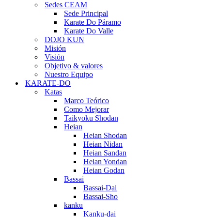
Sedes CEAM
Sede Principal
Karate Do Páramo
Karate Do Valle
DOJO KUN
Misión
Visión
Objetivo & valores
Nuestro Equipo
KARATE-DO
Katas
Marco Teórico
Como Mejorar
Taikyoku Shodan
Heian
Heian Shodan
Heian Nidan
Heian Sandan
Heian Yondan
Heian Godan
Bassai
Bassai-Dai
Bassai-Sho
kanku
Kanku-dai