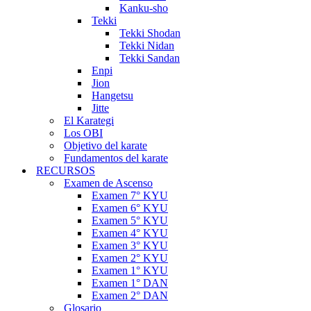
Kanku-sho
Tekki
Tekki Shodan
Tekki Nidan
Tekki Sandan
Enpi
Jion
Hangetsu
Jitte
El Karategi
Los OBI
Objetivo del karate
Fundamentos del karate
RECURSOS
Examen de Ascenso
Examen 7° KYU
Examen 6° KYU
Examen 5° KYU
Examen 4° KYU
Examen 3° KYU
Examen 2° KYU
Examen 1° KYU
Examen 1° DAN
Examen 2° DAN
Glosario