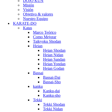
DOJO KUN
Misión
Visión
Objetivo & valores
Nuestro Equipo
KARATE-DO
Katas
Marco Teórico
Como Mejorar
Taikyoku Shodan
Heian
Heian Shodan
Heian Nidan
Heian Sandan
Heian Yondan
Heian Godan
Bassai
Bassai-Dai
Bassai-Sho
kanku
Kanku-dai
Kanku-sho
Tekki
Tekki Shodan
Tekki Nidan