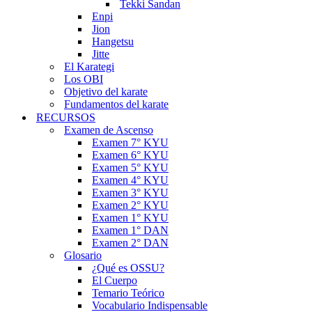
Tekki Sandan
Enpi
Jion
Hangetsu
Jitte
El Karategi
Los OBI
Objetivo del karate
Fundamentos del karate
RECURSOS
Examen de Ascenso
Examen 7° KYU
Examen 6° KYU
Examen 5° KYU
Examen 4° KYU
Examen 3° KYU
Examen 2° KYU
Examen 1° KYU
Examen 1° DAN
Examen 2° DAN
Glosario
¿Qué es OSSU?
El Cuerpo
Temario Teórico
Vocabulario Indispensable