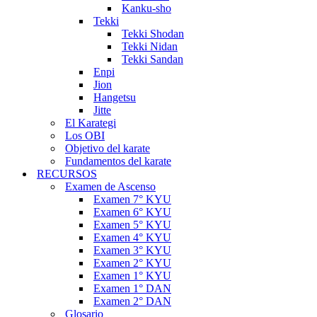
Kanku-sho
Tekki
Tekki Shodan
Tekki Nidan
Tekki Sandan
Enpi
Jion
Hangetsu
Jitte
El Karategi
Los OBI
Objetivo del karate
Fundamentos del karate
RECURSOS
Examen de Ascenso
Examen 7° KYU
Examen 6° KYU
Examen 5° KYU
Examen 4° KYU
Examen 3° KYU
Examen 2° KYU
Examen 1° KYU
Examen 1° DAN
Examen 2° DAN
Glosario