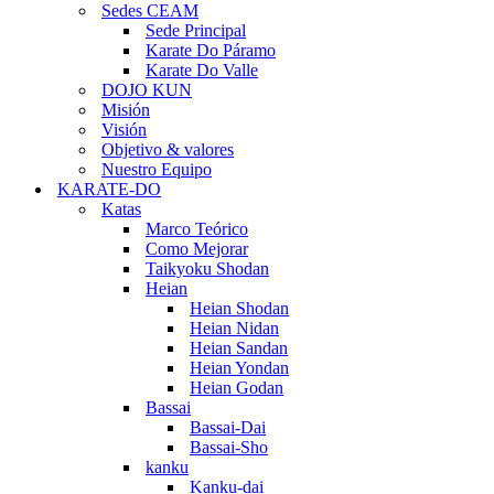
Sedes CEAM
Sede Principal
Karate Do Páramo
Karate Do Valle
DOJO KUN
Misión
Visión
Objetivo & valores
Nuestro Equipo
KARATE-DO
Katas
Marco Teórico
Como Mejorar
Taikyoku Shodan
Heian
Heian Shodan
Heian Nidan
Heian Sandan
Heian Yondan
Heian Godan
Bassai
Bassai-Dai
Bassai-Sho
kanku
Kanku-dai