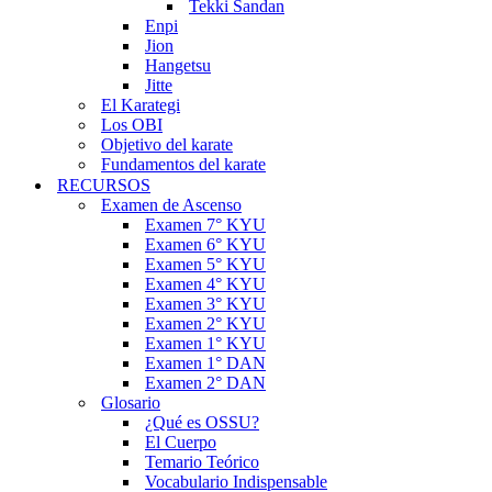
Tekki Sandan
Enpi
Jion
Hangetsu
Jitte
El Karategi
Los OBI
Objetivo del karate
Fundamentos del karate
RECURSOS
Examen de Ascenso
Examen 7° KYU
Examen 6° KYU
Examen 5° KYU
Examen 4° KYU
Examen 3° KYU
Examen 2° KYU
Examen 1° KYU
Examen 1° DAN
Examen 2° DAN
Glosario
¿Qué es OSSU?
El Cuerpo
Temario Teórico
Vocabulario Indispensable