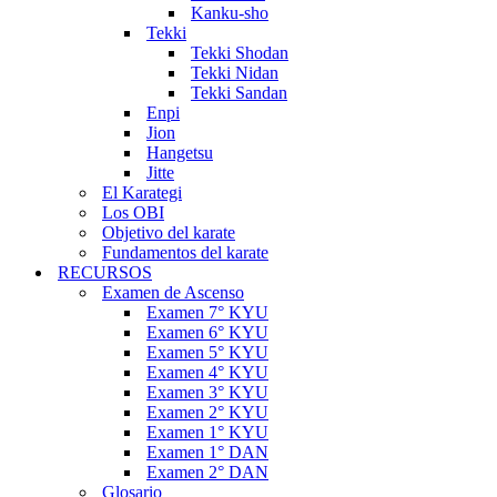
Kanku-sho
Tekki
Tekki Shodan
Tekki Nidan
Tekki Sandan
Enpi
Jion
Hangetsu
Jitte
El Karategi
Los OBI
Objetivo del karate
Fundamentos del karate
RECURSOS
Examen de Ascenso
Examen 7° KYU
Examen 6° KYU
Examen 5° KYU
Examen 4° KYU
Examen 3° KYU
Examen 2° KYU
Examen 1° KYU
Examen 1° DAN
Examen 2° DAN
Glosario