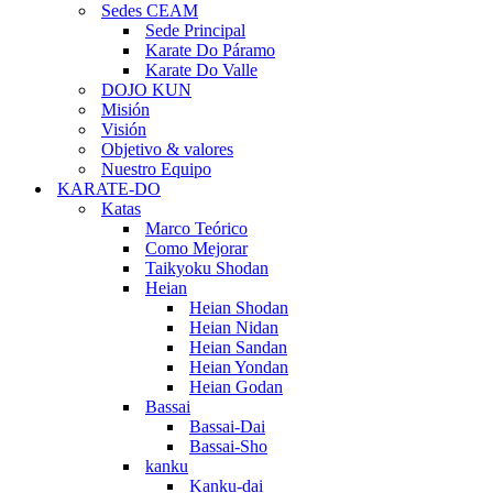
Sedes CEAM
Sede Principal
Karate Do Páramo
Karate Do Valle
DOJO KUN
Misión
Visión
Objetivo & valores
Nuestro Equipo
KARATE-DO
Katas
Marco Teórico
Como Mejorar
Taikyoku Shodan
Heian
Heian Shodan
Heian Nidan
Heian Sandan
Heian Yondan
Heian Godan
Bassai
Bassai-Dai
Bassai-Sho
kanku
Kanku-dai