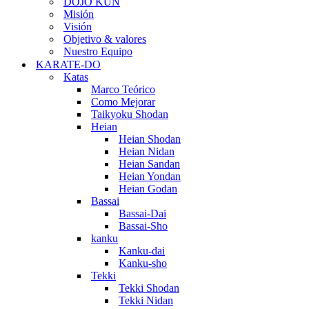
DOJO KUN
Misión
Visión
Objetivo & valores
Nuestro Equipo
KARATE-DO
Katas
Marco Teórico
Como Mejorar
Taikyoku Shodan
Heian
Heian Shodan
Heian Nidan
Heian Sandan
Heian Yondan
Heian Godan
Bassai
Bassai-Dai
Bassai-Sho
kanku
Kanku-dai
Kanku-sho
Tekki
Tekki Shodan
Tekki Nidan