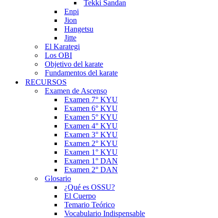
Tekki Sandan
Enpi
Jion
Hangetsu
Jitte
El Karategi
Los OBI
Objetivo del karate
Fundamentos del karate
RECURSOS
Examen de Ascenso
Examen 7° KYU
Examen 6° KYU
Examen 5° KYU
Examen 4° KYU
Examen 3° KYU
Examen 2° KYU
Examen 1° KYU
Examen 1° DAN
Examen 2° DAN
Glosario
¿Qué es OSSU?
El Cuerpo
Temario Teórico
Vocabulario Indispensable