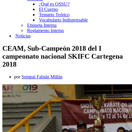
¿Qué es OSSU?
El Cuerpo
Temario Teórico
Vocabulario Indispensable
Etiqueta Interna
Reglamento Interno
Noticias
CEAM, Sub-Campeón 2018 del I
campeonato nacional SKIFC Cartegena
2018
por
Sempai Fabián Millán