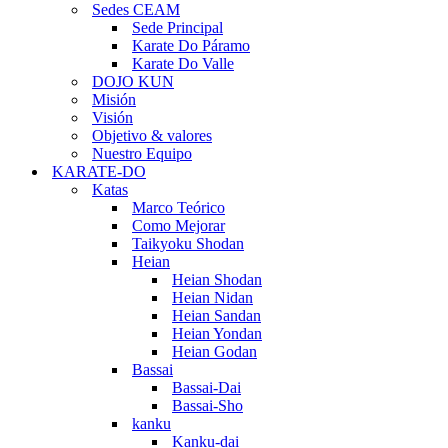
Sedes CEAM
Sede Principal
Karate Do Páramo
Karate Do Valle
DOJO KUN
Misión
Visión
Objetivo & valores
Nuestro Equipo
KARATE-DO
Katas
Marco Teórico
Como Mejorar
Taikyoku Shodan
Heian
Heian Shodan
Heian Nidan
Heian Sandan
Heian Yondan
Heian Godan
Bassai
Bassai-Dai
Bassai-Sho
kanku
Kanku-dai