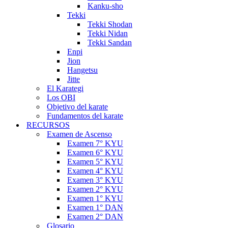
Kanku-sho
Tekki
Tekki Shodan
Tekki Nidan
Tekki Sandan
Enpi
Jion
Hangetsu
Jitte
El Karategi
Los OBI
Objetivo del karate
Fundamentos del karate
RECURSOS
Examen de Ascenso
Examen 7° KYU
Examen 6° KYU
Examen 5° KYU
Examen 4° KYU
Examen 3° KYU
Examen 2° KYU
Examen 1° KYU
Examen 1° DAN
Examen 2° DAN
Glosario