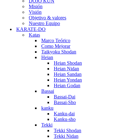
DOJO KUN
Misión
Visión
Objetivo & valores
Nuestro Equipo
KARATE-DO
Katas
Marco Teórico
Como Mejorar
Taikyoku Shodan
Heian
Heian Shodan
Heian Nidan
Heian Sandan
Heian Yondan
Heian Godan
Bassai
Bassai-Dai
Bassai-Sho
kanku
Kanku-dai
Kanku-sho
Tekki
Tekki Shodan
Tekki Nidan