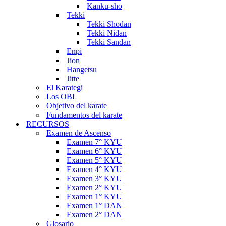
Kanku-sho
Tekki
Tekki Shodan
Tekki Nidan
Tekki Sandan
Enpi
Jion
Hangetsu
Jitte
El Karategi
Los OBI
Objetivo del karate
Fundamentos del karate
RECURSOS
Examen de Ascenso
Examen 7° KYU
Examen 6° KYU
Examen 5° KYU
Examen 4° KYU
Examen 3° KYU
Examen 2° KYU
Examen 1° KYU
Examen 1° DAN
Examen 2° DAN
Glosario