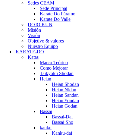
Sedes CEAM
Sede Principal
Karate Do Páramo
Karate Do Valle
DOJO KUN
Misión
Visión
Objetivo & valores
Nuestro Equipo
KARATE-DO
Katas
Marco Teórico
Como Mejorar
Taikyoku Shodan
Heian
Heian Shodan
Heian Nidan
Heian Sandan
Heian Yondan
Heian Godan
Bassai
Bassai-Dai
Bassai-Sho
kanku
Kanku-dai