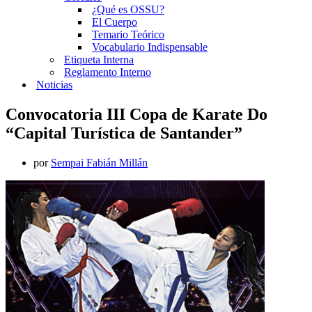
¿Qué es OSSU?
El Cuerpo
Temario Teórico
Vocabulario Indispensable
Etiqueta Interna
Reglamento Interno
Noticias
Convocatoria III Copa de Karate Do
“Capital Turística de Santander”
por
Sempai Fabián Millán