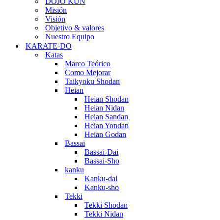
DOJO KUN
Misión
Visión
Objetivo & valores
Nuestro Equipo
KARATE-DO
Katas
Marco Teórico
Como Mejorar
Taikyoku Shodan
Heian
Heian Shodan
Heian Nidan
Heian Sandan
Heian Yondan
Heian Godan
Bassai
Bassai-Dai
Bassai-Sho
kanku
Kanku-dai
Kanku-sho
Tekki
Tekki Shodan
Tekki Nidan