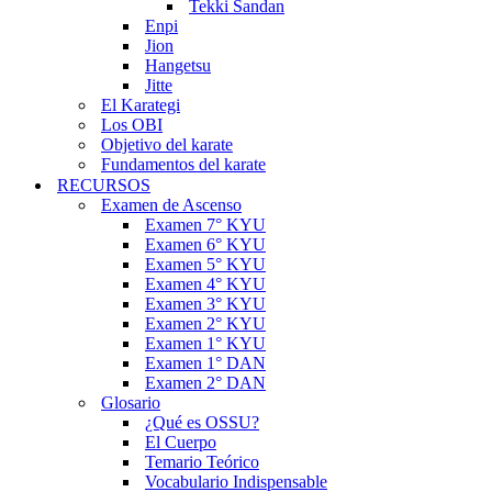
Tekki Sandan
Enpi
Jion
Hangetsu
Jitte
El Karategi
Los OBI
Objetivo del karate
Fundamentos del karate
RECURSOS
Examen de Ascenso
Examen 7° KYU
Examen 6° KYU
Examen 5° KYU
Examen 4° KYU
Examen 3° KYU
Examen 2° KYU
Examen 1° KYU
Examen 1° DAN
Examen 2° DAN
Glosario
¿Qué es OSSU?
El Cuerpo
Temario Teórico
Vocabulario Indispensable