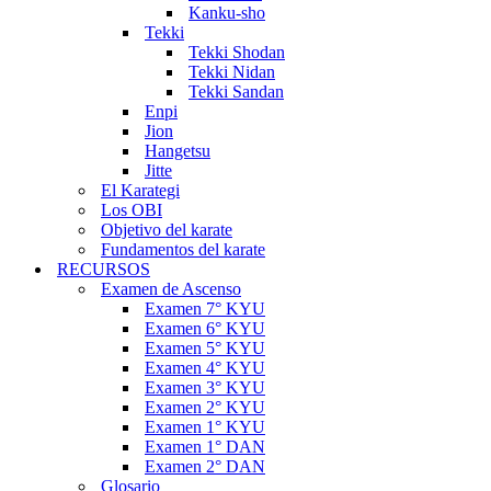
Kanku-sho
Tekki
Tekki Shodan
Tekki Nidan
Tekki Sandan
Enpi
Jion
Hangetsu
Jitte
El Karategi
Los OBI
Objetivo del karate
Fundamentos del karate
RECURSOS
Examen de Ascenso
Examen 7° KYU
Examen 6° KYU
Examen 5° KYU
Examen 4° KYU
Examen 3° KYU
Examen 2° KYU
Examen 1° KYU
Examen 1° DAN
Examen 2° DAN
Glosario