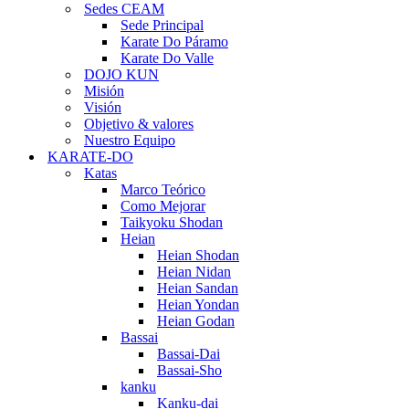
Sedes CEAM
Sede Principal
Karate Do Páramo
Karate Do Valle
DOJO KUN
Misión
Visión
Objetivo & valores
Nuestro Equipo
KARATE-DO
Katas
Marco Teórico
Como Mejorar
Taikyoku Shodan
Heian
Heian Shodan
Heian Nidan
Heian Sandan
Heian Yondan
Heian Godan
Bassai
Bassai-Dai
Bassai-Sho
kanku
Kanku-dai