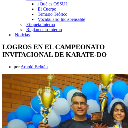
¿Qué es OSSU?
El Cuerpo
Temario Teórico
Vocabulario Indispensable
Etiqueta Interna
Reglamento Interno
Noticias
LOGROS EN EL CAMPEONATO
INVITACIONAL DE KARATE-DO
por
Arnold Beltrán