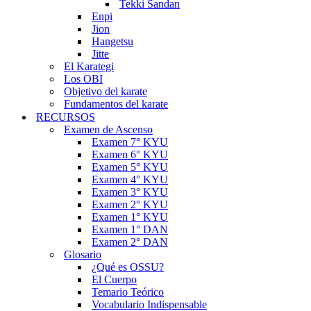
Tekki Sandan
Enpi
Jion
Hangetsu
Jitte
El Karategi
Los OBI
Objetivo del karate
Fundamentos del karate
RECURSOS
Examen de Ascenso
Examen 7° KYU
Examen 6° KYU
Examen 5° KYU
Examen 4° KYU
Examen 3° KYU
Examen 2° KYU
Examen 1° KYU
Examen 1° DAN
Examen 2° DAN
Glosario
¿Qué es OSSU?
El Cuerpo
Temario Teórico
Vocabulario Indispensable