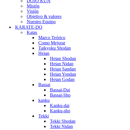
DOJO KUN
Misión
Visión
Objetivo & valores
Nuestro Equipo
KARATE-DO
Katas
Marco Teórico
Como Mejorar
Taikyoku Shodan
Heian
Heian Shodan
Heian Nidan
Heian Sandan
Heian Yondan
Heian Godan
Bassai
Bassai-Dai
Bassai-Sho
kanku
Kanku-dai
Kanku-sho
Tekki
Tekki Shodan
Tekki Nidan