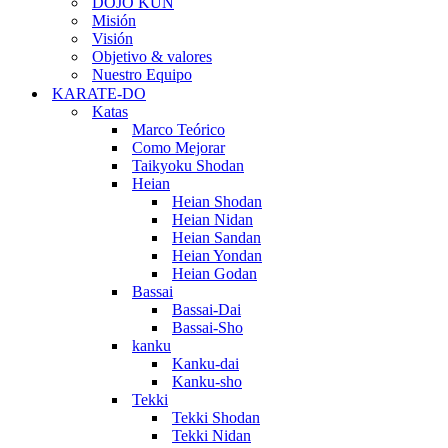
DOJO KUN
Misión
Visión
Objetivo & valores
Nuestro Equipo
KARATE-DO
Katas
Marco Teórico
Como Mejorar
Taikyoku Shodan
Heian
Heian Shodan
Heian Nidan
Heian Sandan
Heian Yondan
Heian Godan
Bassai
Bassai-Dai
Bassai-Sho
kanku
Kanku-dai
Kanku-sho
Tekki
Tekki Shodan
Tekki Nidan