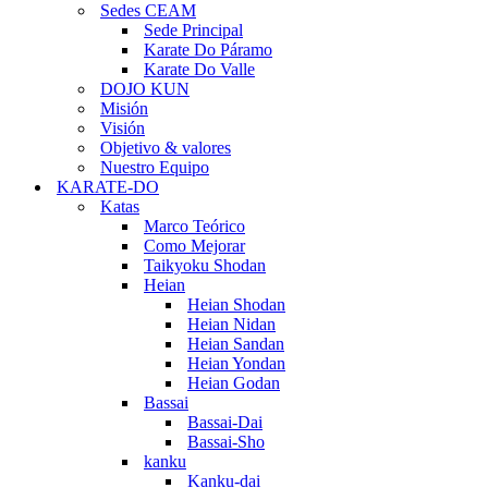
Sedes CEAM
Sede Principal
Karate Do Páramo
Karate Do Valle
DOJO KUN
Misión
Visión
Objetivo & valores
Nuestro Equipo
KARATE-DO
Katas
Marco Teórico
Como Mejorar
Taikyoku Shodan
Heian
Heian Shodan
Heian Nidan
Heian Sandan
Heian Yondan
Heian Godan
Bassai
Bassai-Dai
Bassai-Sho
kanku
Kanku-dai