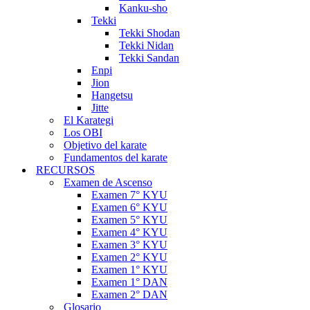
Kanku-sho
Tekki
Tekki Shodan
Tekki Nidan
Tekki Sandan
Enpi
Jion
Hangetsu
Jitte
El Karategi
Los OBI
Objetivo del karate
Fundamentos del karate
RECURSOS
Examen de Ascenso
Examen 7° KYU
Examen 6° KYU
Examen 5° KYU
Examen 4° KYU
Examen 3° KYU
Examen 2° KYU
Examen 1° KYU
Examen 1° DAN
Examen 2° DAN
Glosario