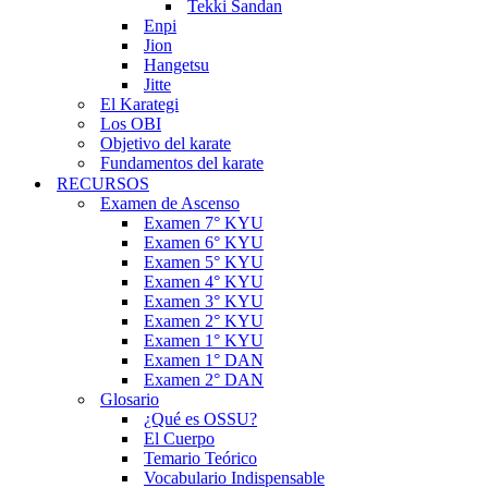
Tekki Sandan
Enpi
Jion
Hangetsu
Jitte
El Karategi
Los OBI
Objetivo del karate
Fundamentos del karate
RECURSOS
Examen de Ascenso
Examen 7° KYU
Examen 6° KYU
Examen 5° KYU
Examen 4° KYU
Examen 3° KYU
Examen 2° KYU
Examen 1° KYU
Examen 1° DAN
Examen 2° DAN
Glosario
¿Qué es OSSU?
El Cuerpo
Temario Teórico
Vocabulario Indispensable