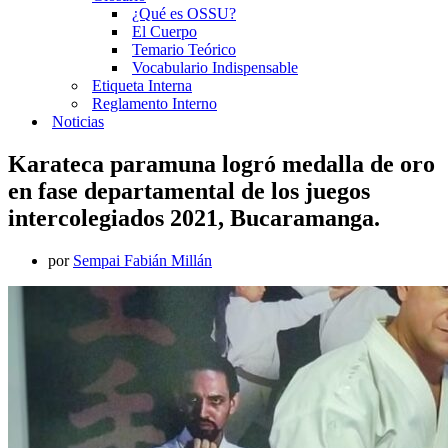
¿Qué es OSSU?
El Cuerpo
Temario Teórico
Vocabulario Indispensable
Etiqueta Interna
Reglamento Interno
Noticias
Karateca paramuna logró medalla de oro
en fase departamental de los juegos
intercolegiados 2021, Bucaramanga.
por
Sempai Fabián Millán