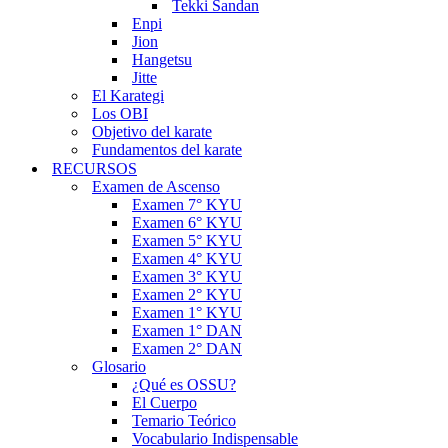
Tekki Sandan
Enpi
Jion
Hangetsu
Jitte
El Karategi
Los OBI
Objetivo del karate
Fundamentos del karate
RECURSOS
Examen de Ascenso
Examen 7° KYU
Examen 6° KYU
Examen 5° KYU
Examen 4° KYU
Examen 3° KYU
Examen 2° KYU
Examen 1° KYU
Examen 1° DAN
Examen 2° DAN
Glosario
¿Qué es OSSU?
El Cuerpo
Temario Teórico
Vocabulario Indispensable