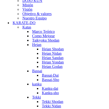
DOJO KUN
Misión
Visión
Objetivo & valores
Nuestro Equipo
KARATE-DO
Katas
Marco Teórico
Como Mejorar
Taikyoku Shodan
Heian
Heian Shodan
Heian Nidan
Heian Sandan
Heian Yondan
Heian Godan
Bassai
Bassai-Dai
Bassai-Sho
kanku
Kanku-dai
Kanku-sho
Tekki
Tekki Shodan
Tekki Nidan