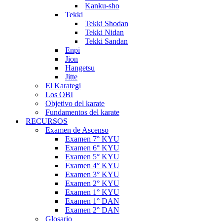
Kanku-sho
Tekki
Tekki Shodan
Tekki Nidan
Tekki Sandan
Enpi
Jion
Hangetsu
Jitte
El Karategi
Los OBI
Objetivo del karate
Fundamentos del karate
RECURSOS
Examen de Ascenso
Examen 7° KYU
Examen 6° KYU
Examen 5° KYU
Examen 4° KYU
Examen 3° KYU
Examen 2° KYU
Examen 1° KYU
Examen 1° DAN
Examen 2° DAN
Glosario