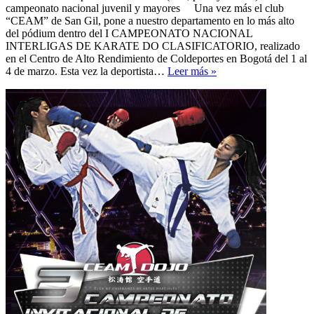
campeonato nacional juvenil y mayores Una vez más el club
“CEAM” de San Gil, pone a nuestro departamento en lo más alto
del pódium dentro del I CAMPEONATO NACIONAL
INTERLIGAS DE KARATE DO CLASIFICATORIO, realizado
en el Centro de Alto Rendimiento de Coldeportes en Bogotá del 1 al
San
4 de marzo. Esta vez la deportista…
Leer más »
Gil
En
el
podium
nacional
–
Karate
Do