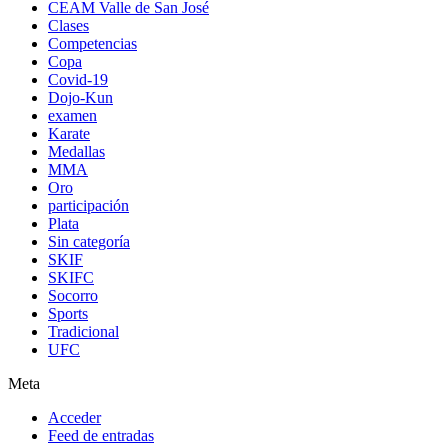
CEAM Valle de San José
Clases
Competencias
Copa
Covid-19
Dojo-Kun
examen
Karate
Medallas
MMA
Oro
participación
Plata
Sin categoría
SKIF
SKIFC
Socorro
Sports
Tradicional
UFC
Meta
Acceder
Feed de entradas