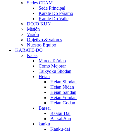
Sedes CEAM
Sede Principal
Karate Do Páramo
Karate Do Valle
DOJO KUN
Misión
Visión
Objetivo & valores
Nuestro Equipo
KARATE-DO
Katas
Marco Teórico
Como Mejorar
Taikyoku Shodan
Heian
Heian Shodan
Heian Nidan
Heian Sandan
Heian Yondan
Heian Godan
Bassai
Bassai-Dai
Bassai-Sho
kanku
Kanku-dai