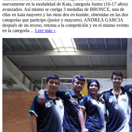
nuevamente en la modalidad de Kata, categoría Junior (16-17 años)
avanzados. Así mismo se cuelga 3 medallas de BRONCE, una de
ellas en kata mayores y las otras dos en kumite, obtenidas en las dos
categorías que participo (junior y mayores). ANDREA GARCIA
después de un receso, retoma a la competición y en el mismo evento
El
en la categoría…
Leer más »
Municipio
de
Páramo
de
nuevo
brilla
con
el
ORO
en
Karate
Do