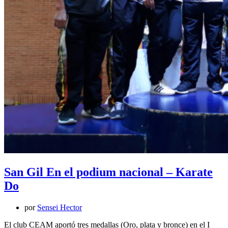
San Gil En el podium nacional – Karate
Do
por
Sensei Hector
El club CEAM aportó tres medallas (Oro, plata y bronce) en el I