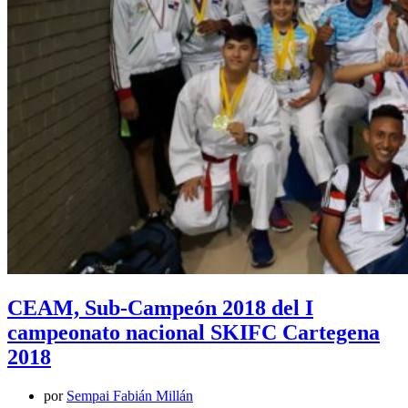
CEAM, Sub-Campeón 2018 del I
campeonato nacional SKIFC Cartegena
2018
por
Sempai Fabián Millán