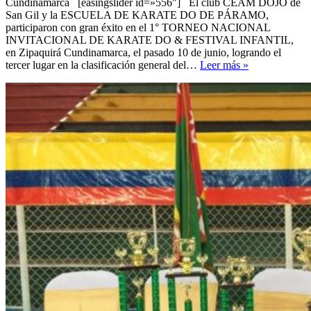
Cundinamarca [easingslider id=»556″] El club CEAM DOJO de
San Gil y la ESCUELA DE KARATE DO DE PÁRAMO,
participaron con gran éxito en el 1° TORNEO NACIONAL
INVITACIONAL DE KARATE DO & FESTIVAL INFANTIL,
en Zipaquirá Cundinamarca, el pasado 10 de junio, logrando el
CEAM
tercer lugar en la clasificación general del…
Leer más »
de
III
en
el
1°
TORNEO
NACIONAL
INVITACIO
DE
KARATE
DO
&
FESTIVAL
INFANTIL
–
Zipaquirá
Cundinamarc