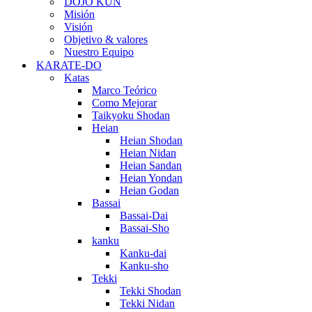
DOJO KUN
Misión
Visión
Objetivo & valores
Nuestro Equipo
KARATE-DO
Katas
Marco Teórico
Como Mejorar
Taikyoku Shodan
Heian
Heian Shodan
Heian Nidan
Heian Sandan
Heian Yondan
Heian Godan
Bassai
Bassai-Dai
Bassai-Sho
kanku
Kanku-dai
Kanku-sho
Tekki
Tekki Shodan
Tekki Nidan