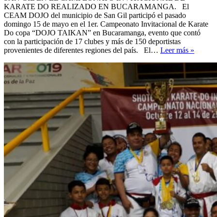
KARATE DO REALIZADO EN BUCARAMANGA. El
CEAM DOJO del municipio de San Gil participó el pasado
domingo 15 de mayo en el 1er. Campeonato Invitacional de Karate
Do copa “DOJO TAIKAN” en Bucaramanga, evento que contó
con la participación de 17 clubes y más de 150 deportistas
LOGR
provenientes de diferentes regiones del país. El…
Leer más »
EN
EL
CAMP
INVI
DE
KARA
DO