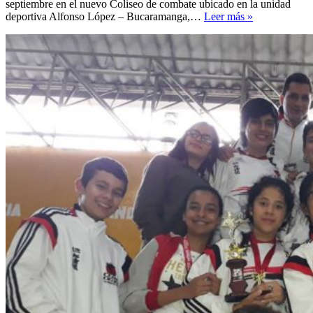
septiembre en el nuevo Coliseo de combate ubicado en la unidad
CEAM
deportiva Alfonso López – Bucaramanga,…
Leer más »
gana
5
oros
8
platas
y
5
bronces.