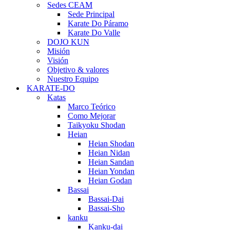
Sedes CEAM
Sede Principal
Karate Do Páramo
Karate Do Valle
DOJO KUN
Misión
Visión
Objetivo & valores
Nuestro Equipo
KARATE-DO
Katas
Marco Teórico
Como Mejorar
Taikyoku Shodan
Heian
Heian Shodan
Heian Nidan
Heian Sandan
Heian Yondan
Heian Godan
Bassai
Bassai-Dai
Bassai-Sho
kanku
Kanku-dai