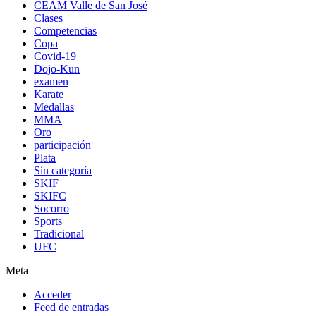
CEAM Valle de San José
Clases
Competencias
Copa
Covid-19
Dojo-Kun
examen
Karate
Medallas
MMA
Oro
participación
Plata
Sin categoría
SKIF
SKIFC
Socorro
Sports
Tradicional
UFC
Meta
Acceder
Feed de entradas