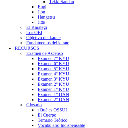
Tekki Sandan
Enpi
Jion
Hangetsu
Jitte
El Karategi
Los OBI
Objetivo del karate
Fundamentos del karate
RECURSOS
Examen de Ascenso
Examen 7° KYU
Examen 6° KYU
Examen 5° KYU
Examen 4° KYU
Examen 3° KYU
Examen 2° KYU
Examen 1° KYU
Examen 1° DAN
Examen 2° DAN
Glosario
¿Qué es OSSU?
El Cuerpo
Temario Teórico
Vocabulario Indispensable