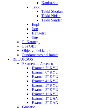
Kanku-sho
Tekki
Tekki Shodan
Tekki Nidan
Tekki Sandan
Enpi
Jion
Hangetsu
Jitte
El Karategi
Los OBI
Objetivo del karate
Fundamentos del karate
RECURSOS
Examen de Ascenso
Examen 7° KYU
Examen 6° KYU
Examen 5° KYU
Examen 4° KYU
Examen 3° KYU
Examen 2° KYU
Examen 1° KYU
Examen 1° DAN
Examen 2° DAN
Glosario