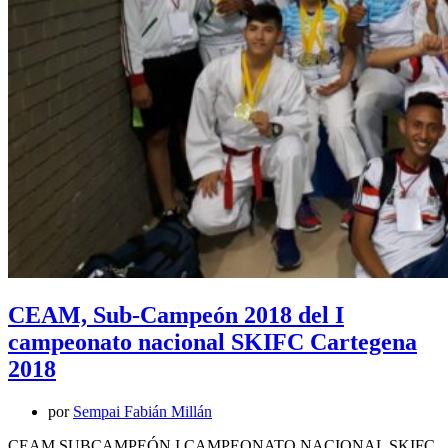
CEAM, Sub-Campeón 2018 del I
campeonato nacional SKIFC Cartegena
2018
por
Sempai Fabián Millán
CEAM SUBCAMPEÓN I CAMPEONATO NACIONAL SKIFC