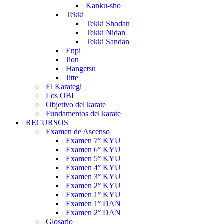
Kanku-sho
Tekki
Tekki Shodan
Tekki Nidan
Tekki Sandan
Enpi
Jion
Hangetsu
Jitte
El Karategi
Los OBI
Objetivo del karate
Fundamentos del karate
RECURSOS
Examen de Ascenso
Examen 7° KYU
Examen 6° KYU
Examen 5° KYU
Examen 4° KYU
Examen 3° KYU
Examen 2° KYU
Examen 1° KYU
Examen 1° DAN
Examen 2° DAN
Glosario