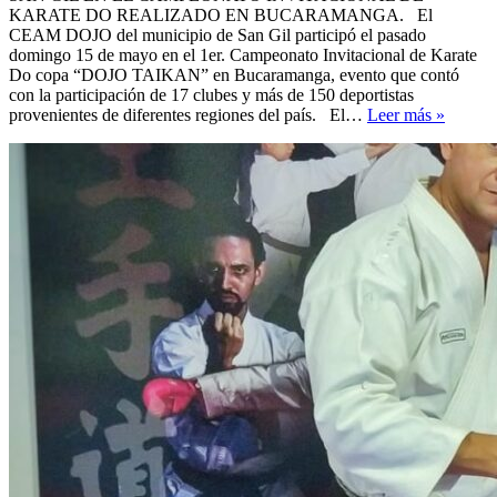
KARATE DO REALIZADO EN BUCARAMANGA. El
CEAM DOJO del municipio de San Gil participó el pasado
domingo 15 de mayo en el 1er. Campeonato Invitacional de Karate
Do copa “DOJO TAIKAN” en Bucaramanga, evento que contó
con la participación de 17 clubes y más de 150 deportistas
LOGR
provenientes de diferentes regiones del país. El…
Leer más »
EN
EL
CAMP
INVI
DE
KARA
DO