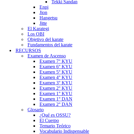
Tekki Sandan
Enpi
Jion
Hangetsu
Jitte
El Karategi
Los OBI
Objetivo del karate
Fundamentos del karate
RECURSOS
Examen de Ascenso
Examen 7° KYU
Examen 6° KYU
Examen 5° KYU
Examen 4° KYU
Examen 3° KYU
Examen 2° KYU
Examen 1° KYU
Examen 1° DAN
Examen 2° DAN
Glosario
¿Qué es OSSU?
El Cuerpo
Temario Teórico
Vocabulario Indispensable