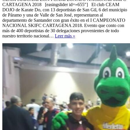
CARTAGENA 2018 [easingslider id=»655″] El club CEAM
DOJO de Karate Do, con 13 deportistas de San Gil, 6 del municipio
de Páramo y una de Valle de San José, representaron al
departamento de Santander con gran éxito en el I CAMPEONATO
NACIONAL SKIFC CARTAGENA 2018. Evento que conto con
más de 400 deportistas de 30 delegaciones provenientes de todo
CEAM,
nuestro territorio nacional…
Leer más »
Sub-
Campeón
2018
del
I
campeonato
nacional
SKIFC
Cartegena
2018