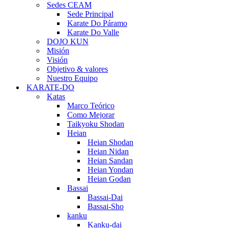
Sedes CEAM
Sede Principal
Karate Do Páramo
Karate Do Valle
DOJO KUN
Misión
Visión
Objetivo & valores
Nuestro Equipo
KARATE-DO
Katas
Marco Teórico
Como Mejorar
Taikyoku Shodan
Heian
Heian Shodan
Heian Nidan
Heian Sandan
Heian Yondan
Heian Godan
Bassai
Bassai-Dai
Bassai-Sho
kanku
Kanku-dai