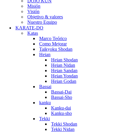
DOJO KUN
Misión
Visión
Objetivo & valores
Nuestro Equipo
KARATE-DO
Katas
Marco Teórico
Como Mejorar
Taikyoku Shodan
Heian
Heian Shodan
Heian Nidan
Heian Sandan
Heian Yondan
Heian Godan
Bassai
Bassai-Dai
Bassai-Sho
kanku
Kanku-dai
Kanku-sho
Tekki
Tekki Shodan
Tekki Nidan