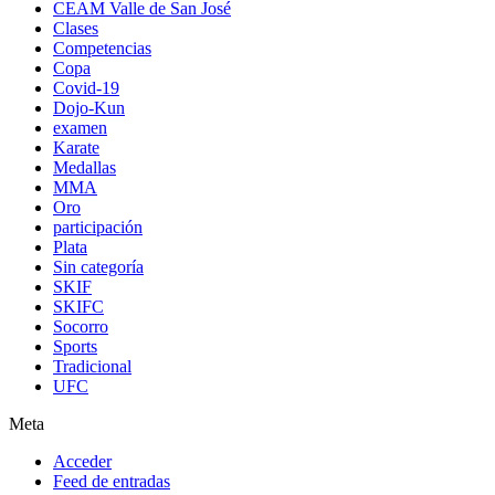
CEAM Valle de San José
Clases
Competencias
Copa
Covid-19
Dojo-Kun
examen
Karate
Medallas
MMA
Oro
participación
Plata
Sin categoría
SKIF
SKIFC
Socorro
Sports
Tradicional
UFC
Meta
Acceder
Feed de entradas