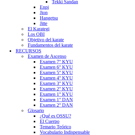
Tekki Sandan
Enpi
Jion
Hangetsu
Jitte
El Karategi
Los OBI
Objetivo del karate
Fundamentos del karate
RECURSOS
Examen de Ascenso
Examen 7° KYU
Examen 6° KYU
Examen 5° KYU
Examen 4° KYU
Examen 3° KYU
Examen 2° KYU
Examen 1° KYU
Examen 1° DAN
Examen 2° DAN
Glosario
¿Qué es OSSU?
El Cuerpo
Temario Teórico
Vocabulario Indispensable