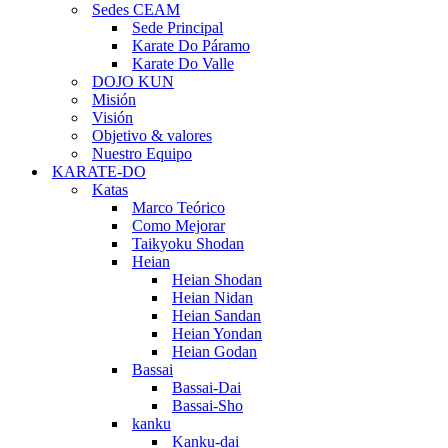
Sedes CEAM
Sede Principal
Karate Do Páramo
Karate Do Valle
DOJO KUN
Misión
Visión
Objetivo & valores
Nuestro Equipo
KARATE-DO
Katas
Marco Teórico
Como Mejorar
Taikyoku Shodan
Heian
Heian Shodan
Heian Nidan
Heian Sandan
Heian Yondan
Heian Godan
Bassai
Bassai-Dai
Bassai-Sho
kanku
Kanku-dai