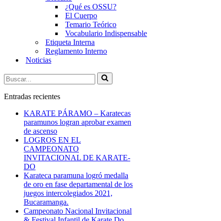
¿Qué es OSSU?
El Cuerpo
Temario Teórico
Vocabulario Indispensable
Etiqueta Interna
Reglamento Interno
Noticias
Buscar...
Entradas recientes
KARATE PÁRAMO – Karatecas
paramunos logran aprobar examen
de ascenso
LOGROS EN EL
CAMPEONATO
INVITACIONAL DE KARATE-
DO
Karateca paramuna logró medalla
de oro en fase departamental de los
juegos intercolegiados 2021,
Bucaramanga.
Campeonato Nacional Invitacional
& Festival Infantil de Karate Do