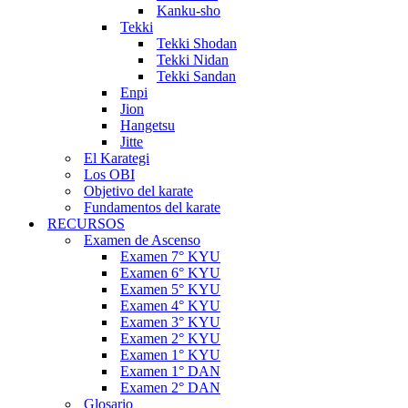
Kanku-sho
Tekki
Tekki Shodan
Tekki Nidan
Tekki Sandan
Enpi
Jion
Hangetsu
Jitte
El Karategi
Los OBI
Objetivo del karate
Fundamentos del karate
RECURSOS
Examen de Ascenso
Examen 7° KYU
Examen 6° KYU
Examen 5° KYU
Examen 4° KYU
Examen 3° KYU
Examen 2° KYU
Examen 1° KYU
Examen 1° DAN
Examen 2° DAN
Glosario