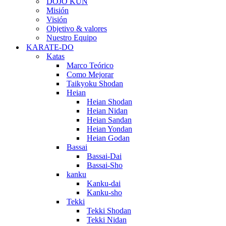
DOJO KUN
Misión
Visión
Objetivo & valores
Nuestro Equipo
KARATE-DO
Katas
Marco Teórico
Como Mejorar
Taikyoku Shodan
Heian
Heian Shodan
Heian Nidan
Heian Sandan
Heian Yondan
Heian Godan
Bassai
Bassai-Dai
Bassai-Sho
kanku
Kanku-dai
Kanku-sho
Tekki
Tekki Shodan
Tekki Nidan