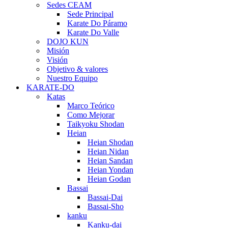
Sedes CEAM
Sede Principal
Karate Do Páramo
Karate Do Valle
DOJO KUN
Misión
Visión
Objetivo & valores
Nuestro Equipo
KARATE-DO
Katas
Marco Teórico
Como Mejorar
Taikyoku Shodan
Heian
Heian Shodan
Heian Nidan
Heian Sandan
Heian Yondan
Heian Godan
Bassai
Bassai-Dai
Bassai-Sho
kanku
Kanku-dai