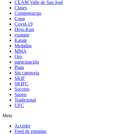
CEAM Valle de San José
Clases
Competencias
Copa
Covid-19
Dojo-Kun
examen
Karate
Medallas
MMA
Oro
participación
Plata
Sin categoría
SKIF
SKIFC
Socorro
Sports
Tradicional
UFC
Meta
Acceder
Feed de entradas