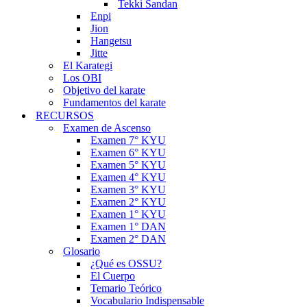
Tekki Sandan
Enpi
Jion
Hangetsu
Jitte
El Karategi
Los OBI
Objetivo del karate
Fundamentos del karate
RECURSOS
Examen de Ascenso
Examen 7° KYU
Examen 6° KYU
Examen 5° KYU
Examen 4° KYU
Examen 3° KYU
Examen 2° KYU
Examen 1° KYU
Examen 1° DAN
Examen 2° DAN
Glosario
¿Qué es OSSU?
El Cuerpo
Temario Teórico
Vocabulario Indispensable