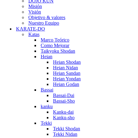
DOJO KUN
Misión
Visión
Objetivo & valores
Nuestro Equipo
KARATE-DO
Katas
Marco Teórico
Como Mejorar
Taikyoku Shodan
Heian
Heian Shodan
Heian Nidan
Heian Sandan
Heian Yondan
Heian Godan
Bassai
Bassai-Dai
Bassai-Sho
kanku
Kanku-dai
Kanku-sho
Tekki
Tekki Shodan
Tekki Nidan