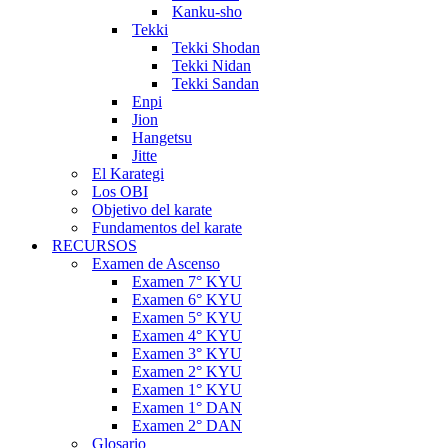
Kanku-sho
Tekki
Tekki Shodan
Tekki Nidan
Tekki Sandan
Enpi
Jion
Hangetsu
Jitte
El Karategi
Los OBI
Objetivo del karate
Fundamentos del karate
RECURSOS
Examen de Ascenso
Examen 7° KYU
Examen 6° KYU
Examen 5° KYU
Examen 4° KYU
Examen 3° KYU
Examen 2° KYU
Examen 1° KYU
Examen 1° DAN
Examen 2° DAN
Glosario