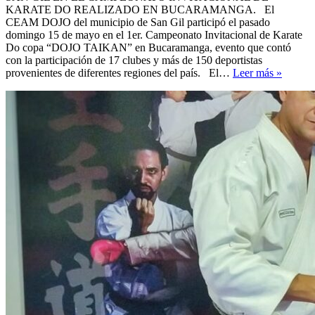
KARATE DO REALIZADO EN BUCARAMANGA. El
CEAM DOJO del municipio de San Gil participó el pasado
domingo 15 de mayo en el 1er. Campeonato Invitacional de Karate
Do copa “DOJO TAIKAN” en Bucaramanga, evento que contó
con la participación de 17 clubes y más de 150 deportistas
LOGR
provenientes de diferentes regiones del país. El…
Leer más »
EN
EL
CAMP
INVI
DE
KARA
DO