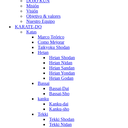
DOJO KUN
Misión
Visión
Objetivo & valores
Nuestro Equipo
KARATE-DO
Katas
Marco Teórico
Como Mejorar
Taikyoku Shodan
Heian
Heian Shodan
Heian Nidan
Heian Sandan
Heian Yondan
Heian Godan
Bassai
Bassai-Dai
Bassai-Sho
kanku
Kanku-dai
Kanku-sho
Tekki
Tekki Shodan
Tekki Nidan