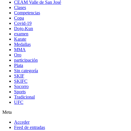
CEAM Valle de San José
Clases
Competencias
Copa
Covid-19
Dojo-Kun
examen
Karate
Medallas
MMA
Oro
participación
Plata
Sin categoría
SKIF
SKIFC
Socorro
Sports
Tradicional
UFC
Meta
Acceder
Feed de entradas