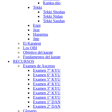
Kanku-sho
Tekki
Tekki Shodan
Tekki Nidan
Tekki Sandan
Enpi
Jion
Hangetsu
Jitte
El Karategi
Los OBI
Objetivo del karate
Fundamentos del karate
RECURSOS
Examen de Ascenso
Examen 7° KYU
Examen 6° KYU
Examen 5° KYU
Examen 4° KYU
Examen 3° KYU
Examen 2° KYU
Examen 1° KYU
Examen 1° DAN
Examen 2° DAN
Glosario