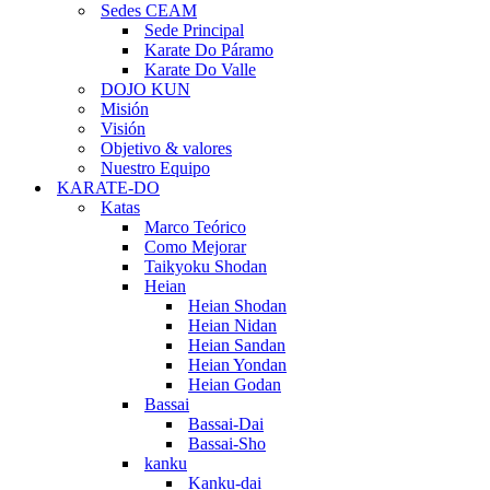
Sedes CEAM
Sede Principal
Karate Do Páramo
Karate Do Valle
DOJO KUN
Misión
Visión
Objetivo & valores
Nuestro Equipo
KARATE-DO
Katas
Marco Teórico
Como Mejorar
Taikyoku Shodan
Heian
Heian Shodan
Heian Nidan
Heian Sandan
Heian Yondan
Heian Godan
Bassai
Bassai-Dai
Bassai-Sho
kanku
Kanku-dai