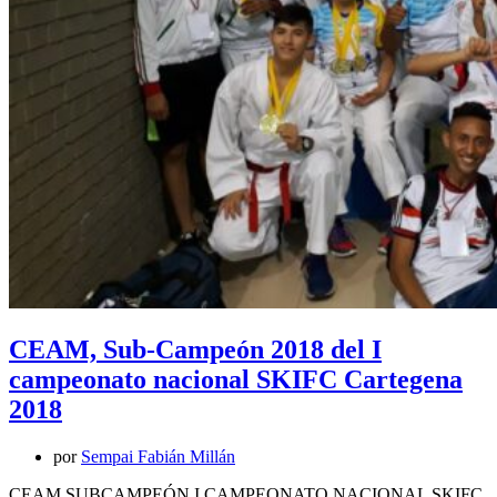
CEAM, Sub-Campeón 2018 del I
campeonato nacional SKIFC Cartegena
2018
por
Sempai Fabián Millán
CEAM SUBCAMPEÓN I CAMPEONATO NACIONAL SKIFC