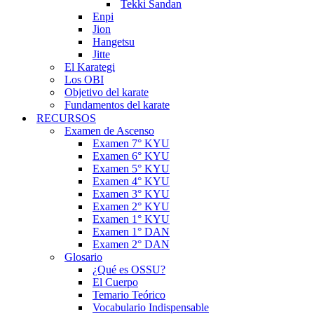
Tekki Sandan
Enpi
Jion
Hangetsu
Jitte
El Karategi
Los OBI
Objetivo del karate
Fundamentos del karate
RECURSOS
Examen de Ascenso
Examen 7° KYU
Examen 6° KYU
Examen 5° KYU
Examen 4° KYU
Examen 3° KYU
Examen 2° KYU
Examen 1° KYU
Examen 1° DAN
Examen 2° DAN
Glosario
¿Qué es OSSU?
El Cuerpo
Temario Teórico
Vocabulario Indispensable