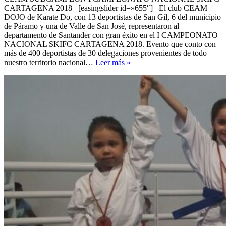
CARTAGENA 2018 [easingslider id=»655″] El club CEAM
DOJO de Karate Do, con 13 deportistas de San Gil, 6 del municipio
de Páramo y una de Valle de San José, representaron al
departamento de Santander con gran éxito en el I CAMPEONATO
NACIONAL SKIFC CARTAGENA 2018. Evento que conto con
más de 400 deportistas de 30 delegaciones provenientes de todo
CEAM,
nuestro territorio nacional…
Leer más »
Sub-
Campeón
2018
del
I
campeonato
nacional
SKIFC
Cartegena
2018