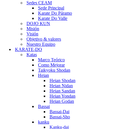
Sedes CEAM
Sede Principal
Karate Do Páramo
Karate Do Valle
DOJO KUN
Misión
Visión
Objetivo & valores
Nuestro Equipo
KARATE-DO
Katas
Marco Teórico
Como Mejorar
Taikyoku Shodan
Heian
Heian Shodan
Heian Nidan
Heian Sandan
Heian Yondan
Heian Godan
Bassai
Bassai-Dai
Bassai-Sho
kanku
Kanku-dai