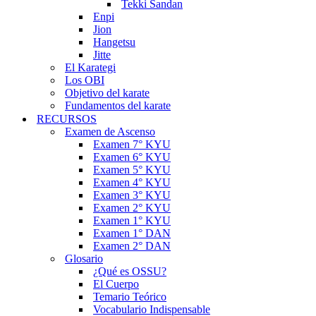
Tekki Sandan
Enpi
Jion
Hangetsu
Jitte
El Karategi
Los OBI
Objetivo del karate
Fundamentos del karate
RECURSOS
Examen de Ascenso
Examen 7° KYU
Examen 6° KYU
Examen 5° KYU
Examen 4° KYU
Examen 3° KYU
Examen 2° KYU
Examen 1° KYU
Examen 1° DAN
Examen 2° DAN
Glosario
¿Qué es OSSU?
El Cuerpo
Temario Teórico
Vocabulario Indispensable