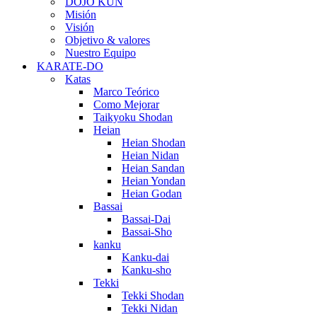
DOJO KUN
Misión
Visión
Objetivo & valores
Nuestro Equipo
KARATE-DO
Katas
Marco Teórico
Como Mejorar
Taikyoku Shodan
Heian
Heian Shodan
Heian Nidan
Heian Sandan
Heian Yondan
Heian Godan
Bassai
Bassai-Dai
Bassai-Sho
kanku
Kanku-dai
Kanku-sho
Tekki
Tekki Shodan
Tekki Nidan