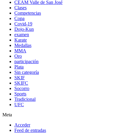
CEAM Valle de San José
Clases
Competencias
Copa
Covid-19
Dojo-Kun
examen
Karate
Medallas
MMA
Oro
participación
Plata
Sin categoría
SKIF
SKIFC
Socorro
Sports
Tradicional
UFC
Meta
Acceder
Feed de entradas