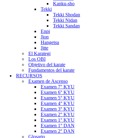
Kanku-sho
Tekki
Tekki Shodan
Tekki Nidan
Tekki Sandan
Enpi
Jion
Hangetsu
Jitte
El Karategi
Los OBI
Objetivo del karate
Fundamentos del karate
RECURSOS
Examen de Ascenso
Examen 7° KYU
Examen 6° KYU
Examen 5° KYU
Examen 4° KYU
Examen 3° KYU
Examen 2° KYU
Examen 1° KYU
Examen 1° DAN
Examen 2° DAN
Glosario