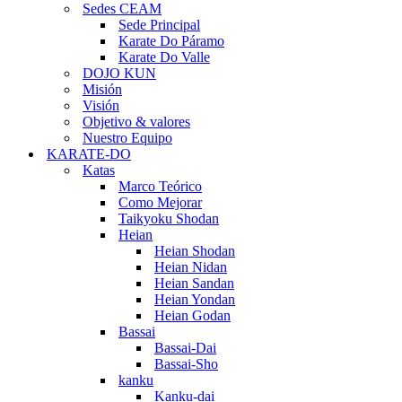
Sedes CEAM
Sede Principal
Karate Do Páramo
Karate Do Valle
DOJO KUN
Misión
Visión
Objetivo & valores
Nuestro Equipo
KARATE-DO
Katas
Marco Teórico
Como Mejorar
Taikyoku Shodan
Heian
Heian Shodan
Heian Nidan
Heian Sandan
Heian Yondan
Heian Godan
Bassai
Bassai-Dai
Bassai-Sho
kanku
Kanku-dai