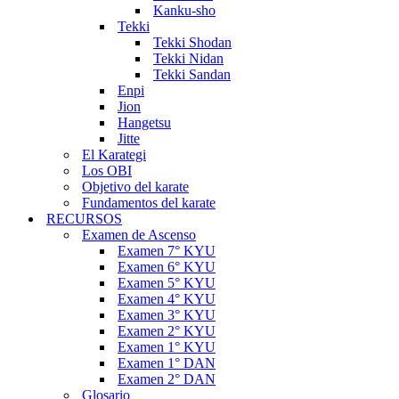
Kanku-sho
Tekki
Tekki Shodan
Tekki Nidan
Tekki Sandan
Enpi
Jion
Hangetsu
Jitte
El Karategi
Los OBI
Objetivo del karate
Fundamentos del karate
RECURSOS
Examen de Ascenso
Examen 7° KYU
Examen 6° KYU
Examen 5° KYU
Examen 4° KYU
Examen 3° KYU
Examen 2° KYU
Examen 1° KYU
Examen 1° DAN
Examen 2° DAN
Glosario