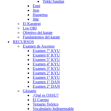
Tekki Sandan
Enpi
Jion
Hangetsu
Jitte
El Karategi
Los OBI
Objetivo del karate
Fundamentos del karate
RECURSOS
Examen de Ascenso
Examen 7° KYU
Examen 6° KYU
Examen 5° KYU
Examen 4° KYU
Examen 3° KYU
Examen 2° KYU
Examen 1° KYU
Examen 1° DAN
Examen 2° DAN
Glosario
¿Qué es OSSU?
El Cuerpo
Temario Teórico
Vocabulario Indispensable