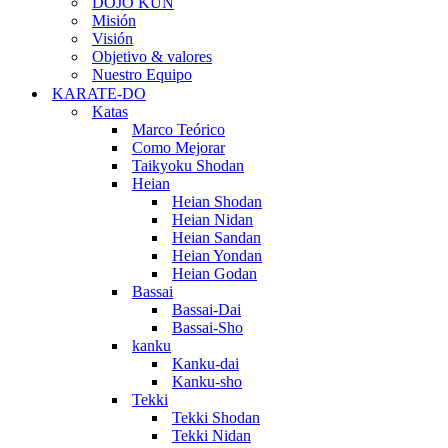
DOJO KUN
Misión
Visión
Objetivo & valores
Nuestro Equipo
KARATE-DO
Katas
Marco Teórico
Como Mejorar
Taikyoku Shodan
Heian
Heian Shodan
Heian Nidan
Heian Sandan
Heian Yondan
Heian Godan
Bassai
Bassai-Dai
Bassai-Sho
kanku
Kanku-dai
Kanku-sho
Tekki
Tekki Shodan
Tekki Nidan