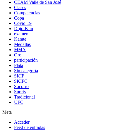
CEAM Valle de San José
Clases
Competencias
Copa
Covid-19
Dojo-Kun
examen
Karate
Medallas
MMA
Oro
participación
Plata
Sin categoría
SKIF
SKIFC
Socorro
Sports
Tradicional
UFC
Meta
Acceder
Feed de entradas