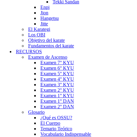
Tekki Sandan
Enpi
Jion
Hangetsu
Jitte
El Karategi
Los OBI
Objetivo del karate
Fundamentos del karate
RECURSOS
Examen de Ascenso
Examen 7° KYU
Examen 6° KYU
Examen 5° KYU
Examen 4° KYU
Examen 3° KYU
Examen 2° KYU
Examen 1° KYU
Examen 1° DAN
Examen 2° DAN
Glosario
¿Qué es OSSU?
El Cuerpo
Temario Teórico
Vocabulario Indispensable