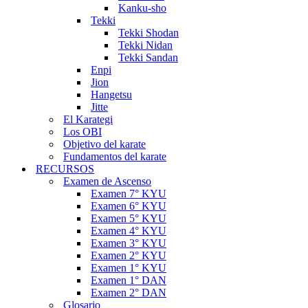
Kanku-sho
Tekki
Tekki Shodan
Tekki Nidan
Tekki Sandan
Enpi
Jion
Hangetsu
Jitte
El Karategi
Los OBI
Objetivo del karate
Fundamentos del karate
RECURSOS
Examen de Ascenso
Examen 7° KYU
Examen 6° KYU
Examen 5° KYU
Examen 4° KYU
Examen 3° KYU
Examen 2° KYU
Examen 1° KYU
Examen 1° DAN
Examen 2° DAN
Glosario