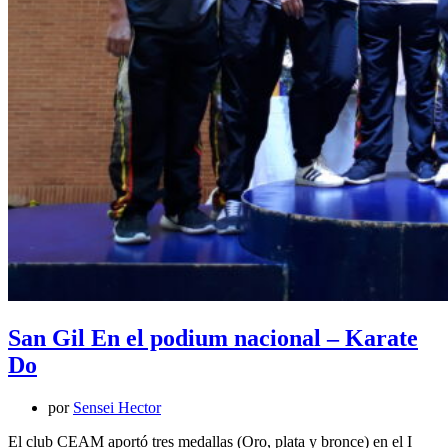
San Gil En el podium nacional – Karate
Do
por
Sensei Hector
El club CEAM aportó tres medallas (Oro, plata y bronce) en el I