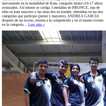
nuevamente en la modalidad de Kata, categoría Junior (16-17 años)
avanzados. Así mismo se cuelga 3 medallas de BRONCE, una de
ellas en kata mayores y las otras dos en kumite, obtenidas en las dos
categorías que participo (junior y mayores). ANDREA GARCIA
después de un receso, retoma a la competición y en el mismo evento
El
en la categoría…
Leer más »
Municipio
de
Páramo
de
nuevo
brilla
con
el
ORO
en
Karate
Do