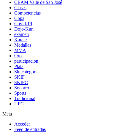
CEAM Valle de San José
Clases
Competencias
Copa
Covid-19
Dojo-Kun
examen
Karate
Medallas
MMA
Oro
participación
Plata
Sin categoría
SKIF
SKIFC
Socorro
Sports
Tradicional
UFC
Meta
Acceder
Feed de entradas