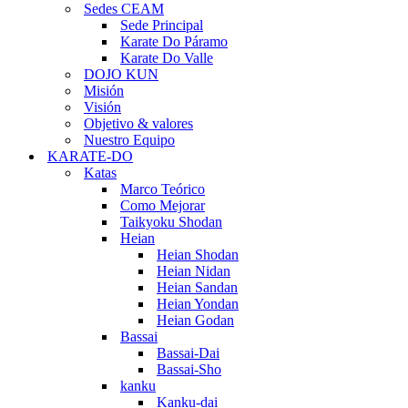
Sedes CEAM
Sede Principal
Karate Do Páramo
Karate Do Valle
DOJO KUN
Misión
Visión
Objetivo & valores
Nuestro Equipo
KARATE-DO
Katas
Marco Teórico
Como Mejorar
Taikyoku Shodan
Heian
Heian Shodan
Heian Nidan
Heian Sandan
Heian Yondan
Heian Godan
Bassai
Bassai-Dai
Bassai-Sho
kanku
Kanku-dai