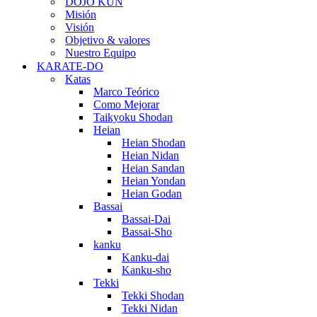
DOJO KUN
Misión
Visión
Objetivo & valores
Nuestro Equipo
KARATE-DO
Katas
Marco Teórico
Como Mejorar
Taikyoku Shodan
Heian
Heian Shodan
Heian Nidan
Heian Sandan
Heian Yondan
Heian Godan
Bassai
Bassai-Dai
Bassai-Sho
kanku
Kanku-dai
Kanku-sho
Tekki
Tekki Shodan
Tekki Nidan