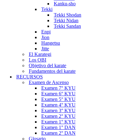
Kanku-sho
Tekki
Tekki Shodan
Tekki Nidan
Tekki Sandan
Enpi
Jion
Hangetsu
Jitte
El Karategi
Los OBI
Objetivo del karate
Fundamentos del karate
RECURSOS
Examen de Ascenso
Examen 7° KYU
Examen 6° KYU
Examen 5° KYU
Examen 4° KYU
Examen 3° KYU
Examen 2° KYU
Examen 1° KYU
Examen 1° DAN
Examen 2° DAN
Glosario