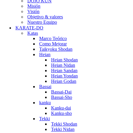
DOJO KUN
Misión
Visión
Objetivo & valores
Nuestro Equipo
KARATE-DO
Katas
Marco Teórico
Como Mejorar
Taikyoku Shodan
Heian
Heian Shodan
Heian Nidan
Heian Sandan
Heian Yondan
Heian Godan
Bassai
Bassai-Dai
Bassai-Sho
kanku
Kanku-dai
Kanku-sho
Tekki
Tekki Shodan
Tekki Nidan