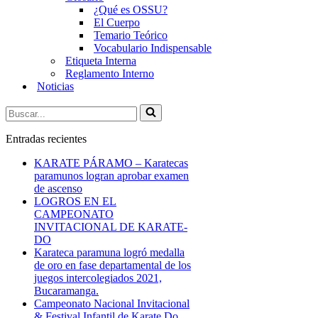
¿Qué es OSSU?
El Cuerpo
Temario Teórico
Vocabulario Indispensable
Etiqueta Interna
Reglamento Interno
Noticias
Buscar...
Entradas recientes
KARATE PÁRAMO – Karatecas
paramunos logran aprobar examen
de ascenso
LOGROS EN EL
CAMPEONATO
INVITACIONAL DE KARATE-
DO
Karateca paramuna logró medalla
de oro en fase departamental de los
juegos intercolegiados 2021,
Bucaramanga.
Campeonato Nacional Invitacional
& Festival Infantil de Karate Do