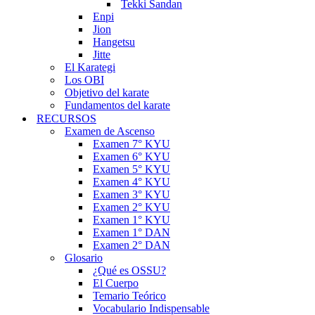
Tekki Sandan
Enpi
Jion
Hangetsu
Jitte
El Karategi
Los OBI
Objetivo del karate
Fundamentos del karate
RECURSOS
Examen de Ascenso
Examen 7° KYU
Examen 6° KYU
Examen 5° KYU
Examen 4° KYU
Examen 3° KYU
Examen 2° KYU
Examen 1° KYU
Examen 1° DAN
Examen 2° DAN
Glosario
¿Qué es OSSU?
El Cuerpo
Temario Teórico
Vocabulario Indispensable