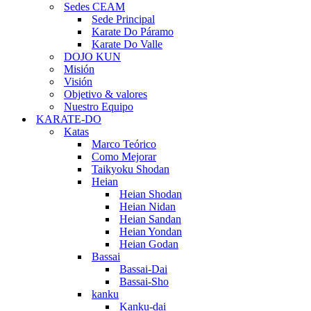
Sedes CEAM
Sede Principal
Karate Do Páramo
Karate Do Valle
DOJO KUN
Misión
Visión
Objetivo & valores
Nuestro Equipo
KARATE-DO
Katas
Marco Teórico
Como Mejorar
Taikyoku Shodan
Heian
Heian Shodan
Heian Nidan
Heian Sandan
Heian Yondan
Heian Godan
Bassai
Bassai-Dai
Bassai-Sho
kanku
Kanku-dai