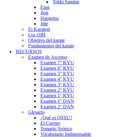
Tekki Sandan
Enpi
Jion
Hangetsu
Jitte
El Karategi
Los OBI
Objetivo del karate
Fundamentos del karate
RECURSOS
Examen de Ascenso
Examen 7° KYU
Examen 6° KYU
Examen 5° KYU
Examen 4° KYU
Examen 3° KYU
Examen 2° KYU
Examen 1° KYU
Examen 1° DAN
Examen 2° DAN
Glosario
¿Qué es OSSU?
El Cuerpo
Temario Teórico
Vocabulario Indispensable