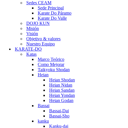
Sedes CEAM
Sede Principal
Karate Do Páramo
Karate Do Valle
DOJO KUN
Misión
Visión
Objetivo & valores
Nuestro Equipo
KARATE-DO
Katas
Marco Teórico
Como Mejorar
Taikyoku Shodan
Heian
Heian Shodan
Heian Nidan
Heian Sandan
Heian Yondan
Heian Godan
Bassai
Bassai-Dai
Bassai-Sho
kanku
Kanku-dai