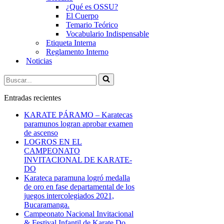
¿Qué es OSSU?
El Cuerpo
Temario Teórico
Vocabulario Indispensable
Etiqueta Interna
Reglamento Interno
Noticias
Buscar...
Entradas recientes
KARATE PÁRAMO – Karatecas
paramunos logran aprobar examen
de ascenso
LOGROS EN EL
CAMPEONATO
INVITACIONAL DE KARATE-
DO
Karateca paramuna logró medalla
de oro en fase departamental de los
juegos intercolegiados 2021,
Bucaramanga.
Campeonato Nacional Invitacional
& Festival Infantil de Karate Do