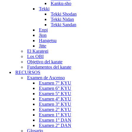
Kanku-sho
Tekki
Tekki Shodan
Tekki Nidan
Tekki Sandan
Enpi
Jion
Hangetsu
Jitte
El Karategi
Los OBI
Objetivo del karate
Fundamentos del karate
RECURSOS
Examen de Ascenso
Examen 7° KYU
Examen 6° KYU
Examen 5° KYU
Examen 4° KYU
Examen 3° KYU
Examen 2° KYU
Examen 1° KYU
Examen 1° DAN
Examen 2° DAN
Glosario