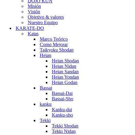
DOJO KUN
Misión
Visión
Objetivo & valores
Nuestro Equipo
KARATE-DO
Katas
Marco Teórico
Como Mejorar
Taikyoku Shodan
Heian
Heian Shodan
Heian Nidan
Heian Sandan
Heian Yondan
Heian Godan
Bassai
Bassai-Dai
Bassai-Sho
kanku
Kanku-dai
Kanku-sho
Tekki
Tekki Shodan
Tekki Nidan