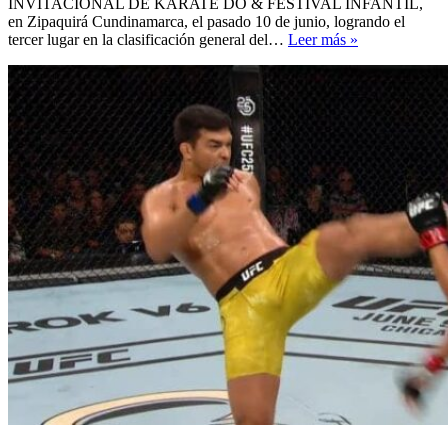
INVITACIONAL DE KARATE DO & FESTIVAL INFANTIL,
en Zipaquirá Cundinamarca, el pasado 10 de junio, logrando el
CEAM
tercer lugar en la clasificación general del…
Leer más »
de
III
en
el
1°
TORNEO
NACIONAL
INVITACIO
DE
KARATE
DO
&
FESTIVAL
INFANTIL
–
Zipaquirá
Cundinamarc