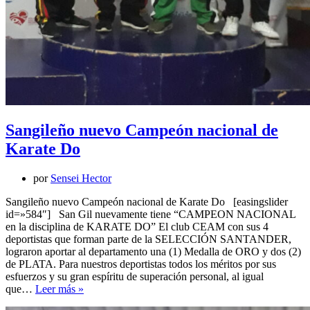
Sangileño nuevo Campeón nacional de
Karate Do
por
Sensei Hector
Sangileño nuevo Campeón nacional de Karate Do [easingslider
id=»584″] San Gil nuevamente tiene “CAMPEON NACIONAL
en la disciplina de KARATE DO” El club CEAM con sus 4
deportistas que forman parte de la SELECCIÓN SANTANDER,
lograron aportar al departamento una (1) Medalla de ORO y dos (2)
de PLATA. Para nuestros deportistas todos los méritos por sus
esfuerzos y su gran espíritu de superación personal, al igual
Sangileño
que…
Leer más »
nuevo