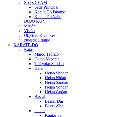
Sedes CEAM
Sede Principal
Karate Do Páramo
Karate Do Valle
DOJO KUN
Misión
Visión
Objetivo & valores
Nuestro Equipo
KARATE-DO
Katas
Marco Teórico
Como Mejorar
Taikyoku Shodan
Heian
Heian Shodan
Heian Nidan
Heian Sandan
Heian Yondan
Heian Godan
Bassai
Bassai-Dai
Bassai-Sho
kanku
Kanku-dai