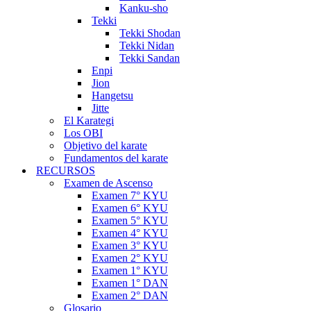
Kanku-sho
Tekki
Tekki Shodan
Tekki Nidan
Tekki Sandan
Enpi
Jion
Hangetsu
Jitte
El Karategi
Los OBI
Objetivo del karate
Fundamentos del karate
RECURSOS
Examen de Ascenso
Examen 7° KYU
Examen 6° KYU
Examen 5° KYU
Examen 4° KYU
Examen 3° KYU
Examen 2° KYU
Examen 1° KYU
Examen 1° DAN
Examen 2° DAN
Glosario