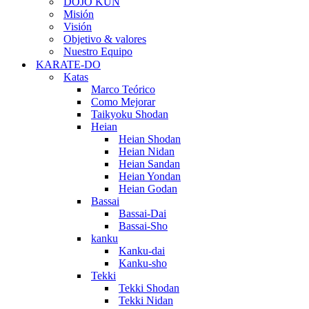
DOJO KUN
Misión
Visión
Objetivo & valores
Nuestro Equipo
KARATE-DO
Katas
Marco Teórico
Como Mejorar
Taikyoku Shodan
Heian
Heian Shodan
Heian Nidan
Heian Sandan
Heian Yondan
Heian Godan
Bassai
Bassai-Dai
Bassai-Sho
kanku
Kanku-dai
Kanku-sho
Tekki
Tekki Shodan
Tekki Nidan