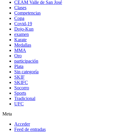
CEAM Valle de San José
Clases
Competencias
Copa
Covid-19
Dojo-Kun
examen
Karate
Medallas
MMA
Oro
participación
Plata
Sin categoría
SKIF
SKIFC
Socorro
Sports
Tradicional
UFC
Meta
Acceder
Feed de entradas