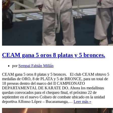
CEAM gana 5 oros 8 platas y 5 bronces.
por
Sempai Fabián Millán
CEAM gana 5 oros 8 platas y 5 bronces. El club CEAM obtuvo 5
medallas de ORO, 8 de PLATA y 5 de BRONCE, para un total de
18 preseas dentro del marco del II CAMPEONATO
DEPARTAMENTAL DE KARATE DO. Ahora los medallistas
quedan convocados para el chequeo final, el próximo 22 de
septiembre en el nuevo Coliseo de combate ubicado en la unidad
CEAM
deportiva Alfonso López – Bucaramanga,…
Leer más »
gana
5