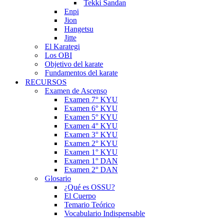
Tekki Sandan
Enpi
Jion
Hangetsu
Jitte
El Karategi
Los OBI
Objetivo del karate
Fundamentos del karate
RECURSOS
Examen de Ascenso
Examen 7° KYU
Examen 6° KYU
Examen 5° KYU
Examen 4° KYU
Examen 3° KYU
Examen 2° KYU
Examen 1° KYU
Examen 1° DAN
Examen 2° DAN
Glosario
¿Qué es OSSU?
El Cuerpo
Temario Teórico
Vocabulario Indispensable